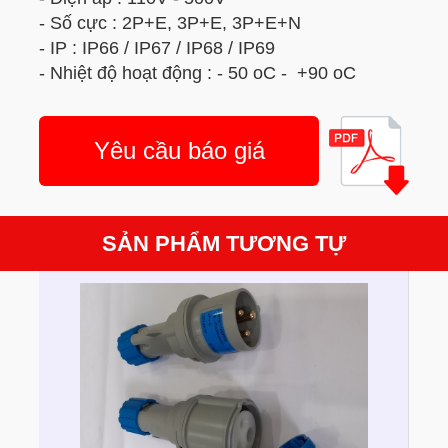
- Số cực : 2P+E, 3P+E, 3P+E+N
- IP : IP66 / IP67 / IP68 / IP69
- Nhiệt độ hoạt động : - 50 oC - +90 oC
Yêu cầu báo giá
SẢN PHẨM TƯƠNG TỰ